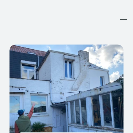
Accueil
L'entreprise
Réalisations
3891 Ranchview Dr. Richardson, California 62639
000-000-0012
north@architecture.com