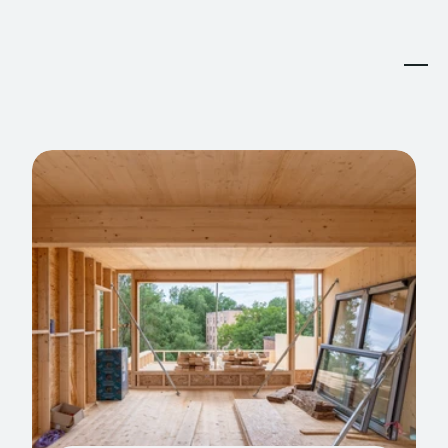
Accueil
L'entreprise
Réalisations
3891 Ranchview Dr. Richardson, California 62639
000-000-0012
north@architecture.com